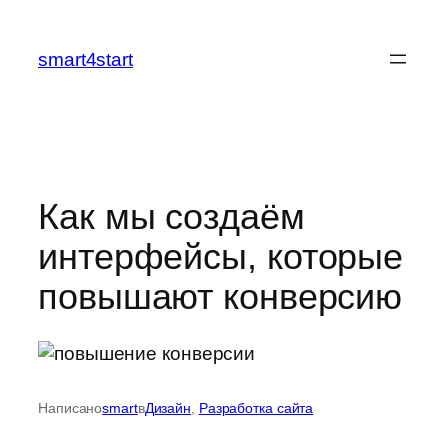
Перейти
к
smart4start
содержимому
Как
мы создаём
интерфейсы,
которые
повышают конверсию
Написано
smart
в
Дизайн
, 
Разработка сайта