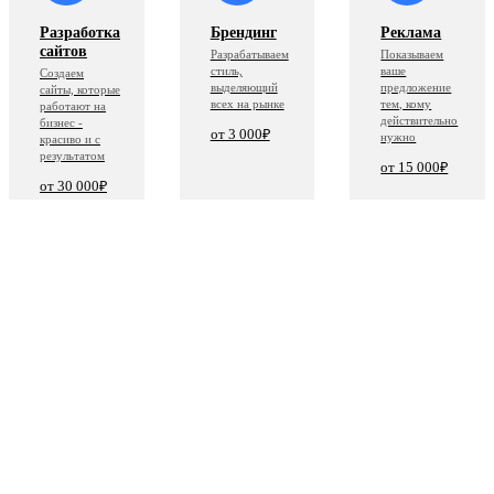
Разработка
Брендинг
Реклама
сайтов
Разрабатываем
Показываем
стиль,
ваше
Создаем
выделяющий
предложение
сайты, которые
всех на рынке
тем, кому
работают на
действительно
бизнес -
от 3 000₽
нужно
красиво и с
результатом
от 15 000₽
от 30 000₽
Узнать
Узнать
Узнать
больше
больше
больше
Авито
Продвижение
Техподдержка
Профиль
Настраиваем
Поддержка и
Авито под
стратегию роста,
помощь на пути
ключ,
привлекаем
продвижения