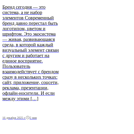
Бренд сегодня — это
система, а не набор
элементов Современный
бренд давно перестал быть
логотипом, цветом и
шрифтом. Это экосистема
— живая, развивающаяся
среда, в которой каждый
визуальный элемент связан
с другим и работает на
единое восприятие.
Пользователь
взаимодействует с брендом
сразу в нескольких точках:
сайт, приложение, соцсети,
реклама, презентации,
офлайн‑носители. И если
между этими […]
2 мин
16 декабря 2025 г.