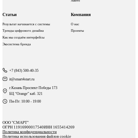
Авито
Статьи
Компания
Результат начинается с системы
О нас
Тренды цифрового дизайна
Проекты
Как мы создаём интерфейсы
Экосистема бренда
+7 (843) 500-40-35
it@smart4start.ru
г.Казань Проспект Победы 173
БЦ “Orange” каб. 321
Пн-Пт: 10:00 - 19:00
ООО "СМАРТ"
ОГРН 11916900017540
ИНН 1655414269
Политика конфиденциальности
Политика использования файлов cookie