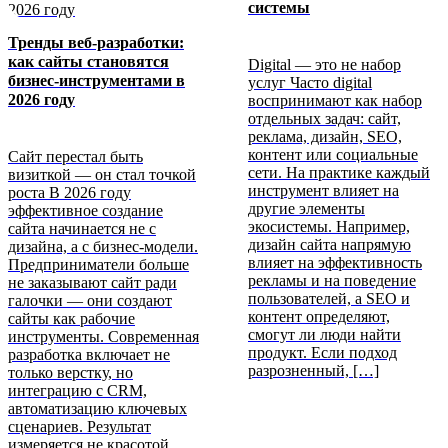
системы
Тренды веб-разработки:
как сайты становятся
Digital — это не набор
бизнес-инструментами
в
услуг Часто digital
2026 году
воспринимают как набор
отдельных задач: сайт,
реклама, дизайн, SEO,
контент или социальные
Сайт перестал быть
сети. На практике каждый
визиткой — он стал точкой
инструмент влияет на
роста В 2026 году
другие элементы
эффективное создание
экосистемы. Например,
сайта начинается не с
дизайн сайта напрямую
дизайна, а с бизнес-модели.
влияет на эффективность
Предприниматели больше
рекламы и на поведение
не заказывают сайт ради
пользователей, а SEO и
галочки — они создают
контент определяют,
сайты как рабочие
смогут ли люди найти
инструменты. Современная
продукт. Если подход
разработка включает не
разрозненный, […]
только верстку, но
интеграцию с CRM,
автоматизацию ключевых
сценариев. Результат
измеряется не красотой