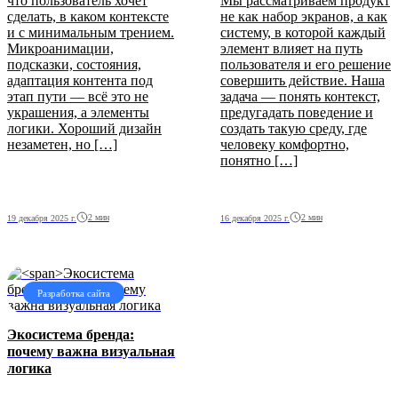
что пользователь хочет
Мы рассматриваем продукт
сделать, в каком контексте
не как набор экранов, а как
и с минимальным трением.
систему, в которой каждый
Микроанимации,
элемент влияет на путь
подсказки, состояния,
пользователя и его решение
адаптация контента под
совершить действие. Наша
этап пути — всё это не
задача — понять контекст,
украшения, а элементы
предугадать поведение и
логики. Хороший дизайн
создать такую среду, где
незаметен, но […]
человеку комфортно,
понятно […]
2 мин
2 мин
19 декабря 2025 г.
16 декабря 2025 г.
Разработка сайта
Экосистема бренда
:
почему важна визуальная
логика