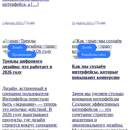
интерфейса, а […]
2 мин
2 мин
2 февраля 2026 г.
24 декабря 2025 г.
Дизайн
Дизайн
Продвижение
Разработка сайта
Тренды цифрового
Как
мы создаём
дизайна:
что работает в
интерфейсы,
которые
2026 году
повышают конверсию
Дизайн, встроенный в
сценарии пользователя
Зачем мы уделяем столько
Интерфейсы перестали
внимания интерфейсам
быть «экранами» — теперь
Создание эффективных
это цепочки действий. В
интерфейсов — это
2026 году выигрывают
сочетание стратегии,
продукты, где дизайн
аналитики и
строится вокруг сценариев:
эмоционального дизайна.