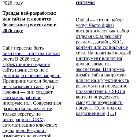
системы
Тренды веб-разработки:
как сайты становятся
Digital — это не набор
бизнес-инструментами
в
услуг Часто digital
2026 году
воспринимают как набор
отдельных задач: сайт,
реклама, дизайн, SEO,
контент или социальные
Сайт перестал быть
сети. На практике каждый
визиткой — он стал точкой
инструмент влияет на
роста В 2026 году
другие элементы
эффективное создание
экосистемы. Например,
сайта начинается не с
дизайн сайта напрямую
дизайна, а с бизнес-модели.
влияет на эффективность
Предприниматели больше
рекламы и на поведение
не заказывают сайт ради
пользователей, а SEO и
галочки — они создают
контент определяют,
сайты как рабочие
смогут ли люди найти
инструменты. Современная
продукт. Если подход
разработка включает не
разрозненный, […]
только верстку, но
интеграцию с CRM,
автоматизацию ключевых
сценариев. Результат
измеряется не красотой