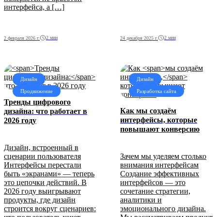
интерфейса, а […]
2 мин
2 мин
2 февраля 2026 г.
24 декабря 2025 г.
Дизайн
Дизайн
Продвижение
Разработка сайта
Тренды цифрового
Как
мы создаём
дизайна:
что работает в
интерфейсы,
которые
2026 году
повышают конверсию
Дизайн, встроенный в
сценарии пользователя
Зачем мы уделяем столько
Интерфейсы перестали
внимания интерфейсам
быть «экранами» — теперь
Создание эффективных
это цепочки действий. В
интерфейсов — это
2026 году выигрывают
сочетание стратегии,
продукты, где дизайн
аналитики и
строится вокруг сценариев:
эмоционального дизайна.