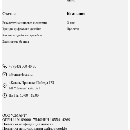
Авито
Статьи
Компания
Результат начинается с системы
О нас
Тренды цифрового дизайна
Проекты
Как мы создаём интерфейсы
Экосистема бренда
+7 (843) 500-40-35
it@smart4start.ru
г.Казань Проспект Победы 173
БЦ “Orange” каб. 321
Пн-Пт: 10:00 - 19:00
ООО "СМАРТ"
ОГРН 11916900017540
ИНН 1655414269
Политика конфиденциальности
Политика использования файлов cookie