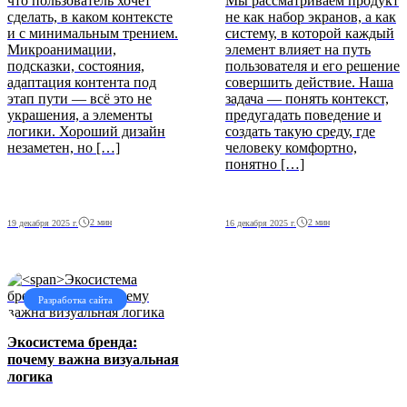
что пользователь хочет
Мы рассматриваем продукт
сделать, в каком контексте
не как набор экранов, а как
и с минимальным трением.
систему, в которой каждый
Микроанимации,
элемент влияет на путь
подсказки, состояния,
пользователя и его решение
адаптация контента под
совершить действие. Наша
этап пути — всё это не
задача — понять контекст,
украшения, а элементы
предугадать поведение и
логики. Хороший дизайн
создать такую среду, где
незаметен, но […]
человеку комфортно,
понятно […]
2 мин
2 мин
19 декабря 2025 г.
16 декабря 2025 г.
Разработка сайта
Экосистема бренда
:
почему важна визуальная
логика