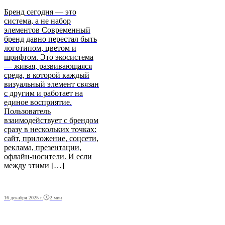
Бренд сегодня — это
система, а не набор
элементов Современный
бренд давно перестал быть
логотипом, цветом и
шрифтом. Это экосистема
— живая, развивающаяся
среда, в которой каждый
визуальный элемент связан
с другим и работает на
единое восприятие.
Пользователь
взаимодействует с брендом
сразу в нескольких точках:
сайт, приложение, соцсети,
реклама, презентации,
офлайн‑носители. И если
между этими […]
2 мин
16 декабря 2025 г.